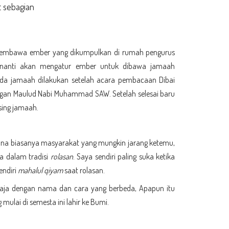
t sebagian
 membawa ember yang dikumpulkan di rumah pengurus
ia nanti akan mengatur ember untuk dibawa jamaah
da jamaah dilakukan setelah acara pembacaan Dibai
dengan Maulud Nabi Muhammad SAW. Setelah selesai baru
sing jamaah.
imana biasanya masyarakat yang mungkin jarang ketemu,
ta dalam tradisi
rolasan
. Saya sendiri paling suka ketika
endiri
mahalul qiyam
saat rolasan.
ya saja dengan nama dan cara yang berbeda, Apapun itu
ulai di semesta ini lahir ke Bumi.