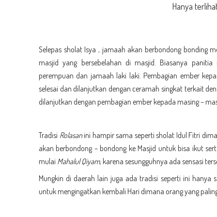
Hanya terliha
Selepas sholat Isya , jamaah akan berbondong bonding
masjid yang bersebelahan di masjid. Biasanya panit
perempuan dan jamaah laki laki. Pembagian ember kepa
selesai dan dilanjutkan dengan ceramah singkat terkait 
dilanjutkan dengan pembagian ember kepada masing – ma
Tradisi
Rolasan
ini hampir sama seperti sholat Idul Fitri d
akan berbondong – bondong ke Masjid untuk bisa ikut ser
mulai
Mahalul Qiyam
, karena sesungguhnya ada sensasi ters
Mungkin di daerah lain juga ada tradisi seperti ini han
untuk mengingatkan kembali Hari dimana orang yang paling m