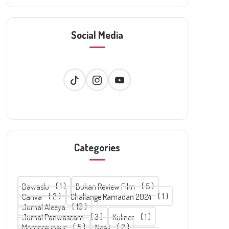
Social Media
Categories
Bawaslu
1
Bukan Review Film
5
Canva
2
Challange Ramadan 2024
1
Jurnal Aleeya
10
Jurnal Panwascam
3
Kuliner
1
Mompreuneur
5
Ngaji
2