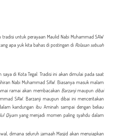
ah tradisi untuk perayaan Maulid Nabi Muhammad SAW
ntang apa yuk kita bahas di postingan di
Rolasan sebuah
 saya di Kota Tegal. Tradisi ini akan dimulai pada saat
lahiran Nabi Muhammad SAW. Biasanya masuk malam
 ramai ramai akan membacakan
Barzanji
maupun
dibai
mmad SAW. Barzanji maupun dibai ini menceritakan
 dalam kandungan ibu Aminah sampai dengan beliau
lul Qiyam
yang menjadi momen paling syahdu dalam
 Awal, dimana seluruh jamaah Masjid akan menyiapkan