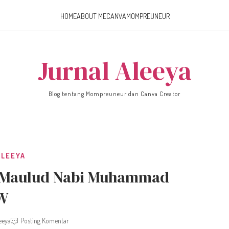
HOME
ABOUT ME
CANVA
MOMPREUNEUR
Jurnal Aleeya
Blog tentang Mompreuneur dan Canva Creator
ALEEYA
di Maulud Nabi Muhammad
W
eeya
Posting Komentar