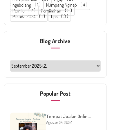
ngebolang
1
Numpang Nginep
4
Pemilu
2
Pernikahan
2
Pilkada 2024
1
Tips
3
Blog Archive
Popular Post
Tempat Jualan Onlin...
Agustus 24, 2022