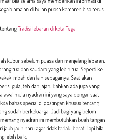
af bila selama saya memberikan informasi di
egala amalan di bulan puasa kemaren bisa terus
a tentang
Tradisi lebaran di kota Tegal
.
rah kubur sebelum puasa dan menjelang lebaran.
rang tua dan saudara yang lebih tua. Seperti ke
akak ,mbah dan lain sebagainya. Saat akan
isi gula, teh dan jajan. Bahkan ada juga yang
a awal mula nyadran ini yang saya dengar saat
kita bahas special di postingan khusus tentang
ang sudah berkeluarga. Jadi bagi yang belum
a memang nyadran ini membutuhkan buah tangan
jauh jauh haru agar tidak terlalu berat. Tapi bila
ng lebih baik,