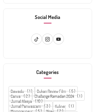
Social Media
Categories
Bawaslu
1
Bukan Review Film
5
Canva
2
Challange Ramadan 2024
1
Jurnal Aleeya
10
Jurnal Panwascam
3
Kuliner
1
Mompreuneur
5
Ngaji
2