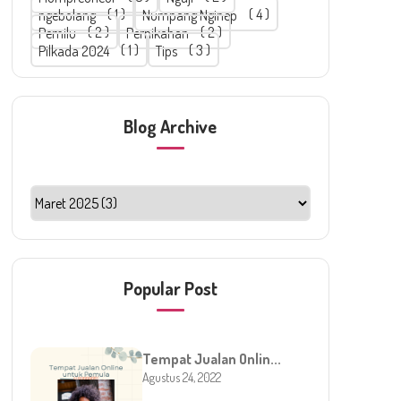
ngebolang
1
Numpang Nginep
4
Pemilu
2
Pernikahan
2
Pilkada 2024
1
Tips
3
Blog Archive
Popular Post
Tempat Jualan Onlin...
Agustus 24, 2022