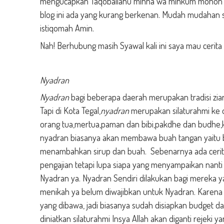
mengucapkan Taqoballahu minna wa minkum mohon ma
blog ini ada yang kurang berkenan. Mudah mudahan s
istiqomah Amin.
Nah! Berhubung masih Syawal kali ini saya mau cerit
Nyadran
Nyadran
bagi beberapa daerah merupakan tradisi zia
Tapi di Kota Tegal,
nyadran
merupakan silaturahmi ke o
orang tua,mertua,paman dan bibi,pakdhe dan budhe,k
nyadran biasanya akan membawa buah tangan yaitu ber
menambahkan sirup dan buah.
Sebenarnya ada cerit
pengajian tetapi lupa siapa yang menyampaikan nanti 
Nyadran ya. Nyadran Sendiri dilakukan bagi mereka y
menikah ya belum diwajibkan untuk Nyadran. Karen
yang dibawa, jadi biasanya sudah disiapkan budget dari 
diniatkan silaturahmi Insya Allah akan diganti rejeki ya